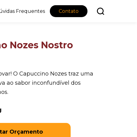
úvidas Frequentes
Contato
o Nozes Nostro
ovar! O Capuccino Nozes traz uma
a ao sabor inconfundível dos
os.
g