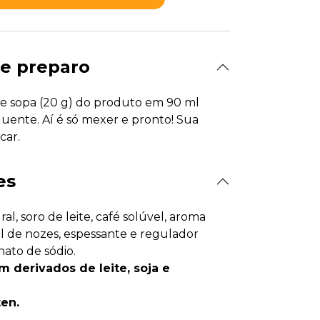
e preparo
de sopa (20 g) do produto em 90 ml
quente. Aí é só mexer e pronto! Sua
car.
es
ral, soro de leite, café solúvel, aroma
al de nozes, espessante e regulador
nato de sódio.
m derivados de leite, soja e
en.